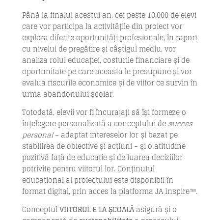
Până la finalul acestui an, cei peste 10.000 de elevi
care vor participa la activitățile din proiect vor
explora diferite oportunități profesionale, în raport
cu nivelul de pregătire și câștigul mediu, vor
analiza rolul educației, costurile financiare și de
oportunitate pe care aceasta le presupune și vor
evalua riscurile economice și de viitor ce survin în
urma abandonului școlar.
Totodată, elevii vor fi încurajați să își formeze o
înțelegere personalizată a conceptului de
succes
personal
– adaptat intereselor lor și bazat pe
stabilirea de obiective și acțiuni – și o atitudine
pozitivă față de educație și de luarea deciziilor
potrivite pentru viitorul lor. Conținutul
educațional al proiectului este disponibil în
format digital, prin acces la platforma JA Inspire™.
Conceptul
VIITORUL E LA ȘCOALĂ
asigură și o