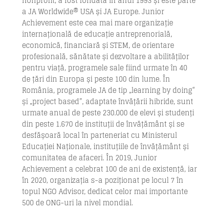
nonprofit, a fost fondată în anul 1993 și este parte
a JA Worldwide® USA și JA Europe. Junior
Achievement este cea mai mare organizație
internațională de educație antreprenorială,
economică, financiară și STEM, de orientare
profesională, sănătate și dezvoltare a abilităților
pentru viață, programele sale fiind urmate în 40
de țări din Europa și peste 100 din lume. În
România, programele JA de tip „learning by doing“
și „project based”, adaptate învățării hibride, sunt
urmate anual de peste 230.000 de elevi și studenți
din peste 1.670 de instituții de învățământ și se
desfășoară local în parteneriat cu Ministerul
Educației Naționale, instituțiile de învățământ și
comunitatea de afaceri. În 2019, Junior
Achievement a celebrat 100 de ani de existență, iar
în 2020, organizația s-a poziționat pe locul 7 în
topul NGO Advisor, dedicat celor mai importante
500 de ONG-uri la nivel mondial.