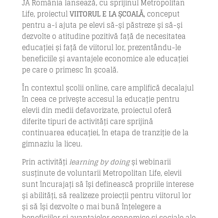
JA România lansează, cu sprijinul Metropolitan
Life, proiectul
VIITORUL E LA ȘCOALĂ,
conceput
pentru a-i ajuta pe elevi să-și păstreze și să-și
dezvolte o atitudine pozitivă față de necesitatea
educației și față de viitorul lor, prezentându-le
beneficiile și avantajele economice ale educației
pe care o primesc în școală.
În contextul școlii online, care amplifică decalajul
în ceea ce privește accesul la educație pentru
elevii din medii defavorizate, proiectul oferă
diferite tipuri de activități care sprijină
continuarea educației, în etapa de tranziție de la
gimnaziu la liceu.
Prin activități
learning by doing
și webinarii
susținute de voluntarii Metropolitan Life, elevii
sunt încurajați să își definească propriile interese
și abilități, să realizeze proiecții pentru viitorul lor
și să își dezvolte o mai bună înțelegere a
beneficiilor și avantajelor economice și sociale ale