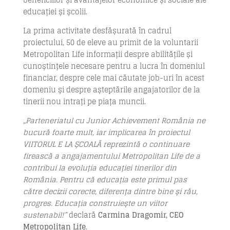
educației și școlii.
La prima activitate desfășurată în cadrul
proiectului, 50 de eleve au primit de la voluntarii
Metropolitan Life informații despre abilitățile și
cunoștințele necesare pentru a lucra în domeniul
financiar, despre cele mai căutate job-uri în acest
domeniu și despre așteptările angajatorilor de la
tinerii nou intrați pe piața muncii.
„Parteneriatul cu Junior Achievement România ne
bucură foarte mult, iar implicarea în proiectul
VIITORUL E LA ȘCOALĂ reprezintă o continuare
firească a angajamentului Metropolitan Life de a
contribui la evoluția educației tinerilor din
România. Pentru că educația este primul pas
către decizii corecte, diferența dintre bine și rău,
progres. Educația construiește un viitor
sustenabil!”
declară
Carmina Dragomir, CEO
Metropolitan Life
.